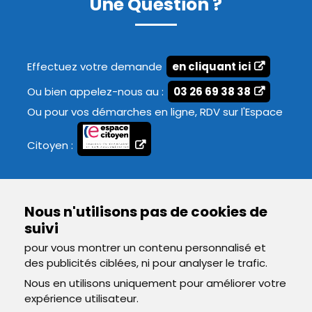
Une Question ?
Effectuez votre demande
en cliquant ici
Ou bien appelez-nous au :
03 26 69 38 38
Ou pour vos démarches en ligne, RDV sur l'Espace
Citoyen :
Nous n'utilisons pas de cookies de
suivi
pour vous montrer un contenu personnalisé et
des publicités ciblées, ni pour analyser le trafic.
Nous en utilisons uniquement pour améliorer votre
accessible
expérience utilisateur.