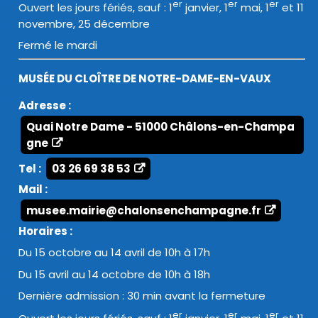
er
er
er
Ouvert les jours fériés, sauf : 1
janvier, 1
mai, 1
et 11
novembre, 25 décembre
Fermé le mardi
MUSÉE DU CLOÎTRE DE NOTRE-DAME-EN-VAUX
Adresse :
Quai Notre Dame - 51000 Châlons-en-Champa
gne
Tel :
03 26 69 38 53
Mail :
musee.mairie@chalonsenchampagne.fr
Horaires :
Du 15 octobre au 14 avril de 10h à 17h
Du 15 avril au 14 octobre de 10h à 18h
Dernière admission : 30 min avant la fermeture
er
er
er