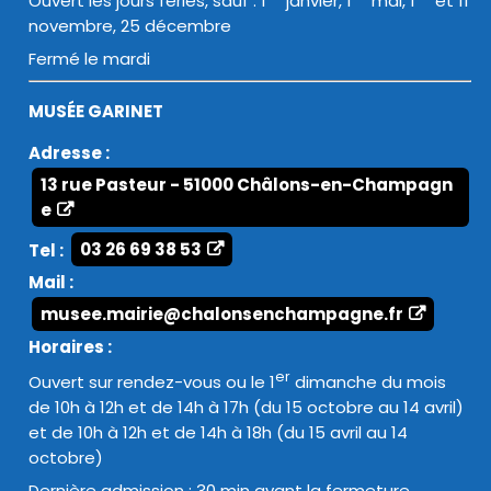
Ouvert les jours fériés, sauf : 1
janvier, 1
mai, 1
et 11
novembre, 25 décembre
Fermé le mardi
MUSÉE GARINET
Adresse :
13 rue Pasteur - 51000 Châlons-en-Champagn
e
Tel :
03 26 69 38 53
Mail :
musee.mairie@chalonsenchampagne.fr
Horaires :
er
Ouvert sur rendez-vous ou le 1
dimanche du mois
de 10h à 12h et de 14h à 17h (du 15 octobre au 14 avril)
et de 10h à 12h et de 14h à 18h (du 15 avril au 14
octobre)
Dernière admission : 30 min avant la fermeture