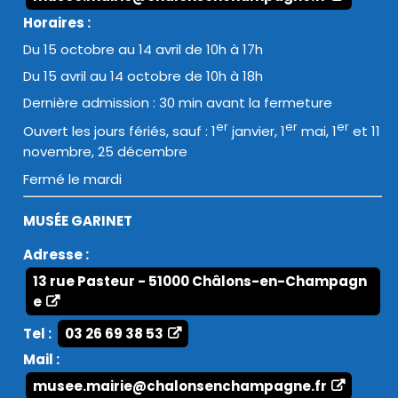
Horaires :
Du 15 octobre au 14 avril de 10h à 17h
Du 15 avril au 14 octobre de 10h à 18h
Dernière admission : 30 min avant la fermeture
er
er
er
Ouvert les jours fériés, sauf : 1
janvier, 1
mai, 1
et 11
novembre, 25 décembre
Fermé le mardi
MUSÉE GARINET
Adresse :
13 rue Pasteur - 51000 Châlons-en-Champagn
e
Tel :
03 26 69 38 53
Mail :
musee.mairie@chalonsenchampagne.fr