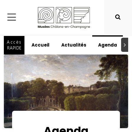
Accès
Accueil
Actualités
Agenda
I
Suiva
RAPIDE
Agenda