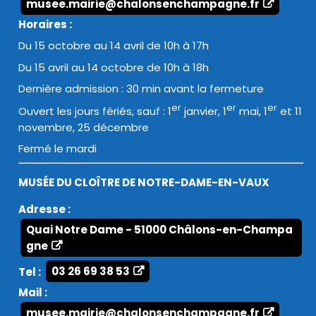
musee.mairie@chalonsenchampagne.fr
Horaires :
Du 15 octobre au 14 avril de 10h à 17h
Du 15 avril au 14 octobre de 10h à 18h
Dernière admission : 30 min avant la fermeture
er
er
er
Ouvert les jours fériés, sauf : 1
janvier, 1
mai, 1
et 11
novembre, 25 décembre
Fermé le mardi
MUSÉE DU CLOÎTRE DE NOTRE-DAME-EN-VAUX
Adresse :
Quai Notre Dame - 51000 Châlons-en-Champa
gne
Tel :
03 26 69 38 53
Mail :
musee.mairie@chalonsenchampagne.fr