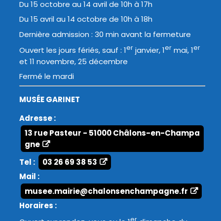
Du 15 octobre au 14 avril de 10h à 17h
Du 15 avril au 14 octobre de 10h à 18h
Dernière admission : 30 min avant la fermeture
er
er
er
Ouvert les jours fériés, sauf : 1
janvier, 1
mai, 1
et 11 novembre, 25 décembre
Fermé le mardi
MUSÉE GARINET
Adresse :
13 rue Pasteur - 51000 Châlons-en-Champa
gne
Tel :
03 26 69 38 53
Mail :
musee.mairie@chalonsenchampagne.fr
Horaires :
er