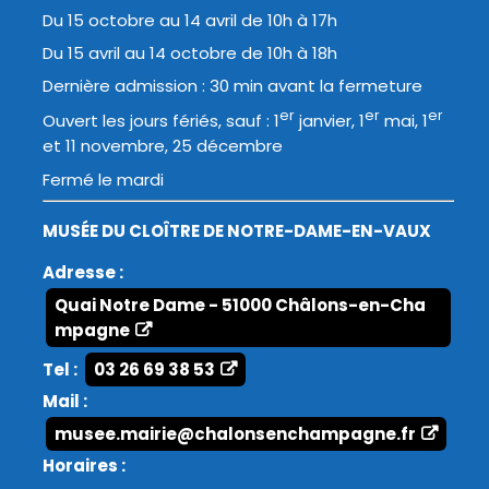
Du 15 octobre au 14 avril de 10h à 17h
Du 15 avril au 14 octobre de 10h à 18h
Dernière admission : 30 min avant la fermeture
er
er
er
Ouvert les jours fériés, sauf : 1
janvier, 1
mai, 1
et 11 novembre, 25 décembre
Fermé le mardi
MUSÉE DU CLOÎTRE DE NOTRE-DAME-EN-VAUX
Adresse :
Quai Notre Dame - 51000 Châlons-en-Cha
mpagne
Tel :
03 26 69 38 53
Mail :
musee.mairie@chalonsenchampagne.fr
Horaires :