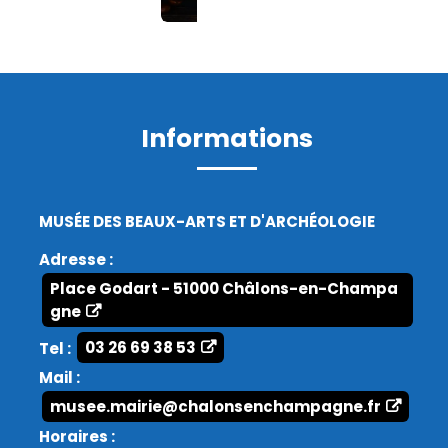
Informations
MUSÉE DES BEAUX-ARTS ET D'ARCHÉOLOGIE
Adresse :
Place Godart - 51000 Châlons-en-Champa
gne
Tel :
03 26 69 38 53
Mail :
musee.mairie@chalonsenchampagne.fr
Horaires :