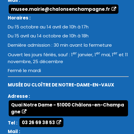
Mail :
musee.mairie@chalonsenchampagne.fr
Horaires :
Du 15 octobre au 14 avril de 10h à 17h
Du 15 avril au 14 octobre de 10h à 18h
Dernière admission : 30 min avant la fermeture
er
er
er
Ouvert les jours fériés, sauf : 1
janvier, 1
mai, 1
et 11
novembre, 25 décembre
Fermé le mardi
MUSÉE DU CLOÎTRE DE NOTRE-DAME-EN-VAUX
Adresse :
Quai Notre Dame - 51000 Châlons-en-Champa
gne
Tel :
03 26 69 38 53
Mail :