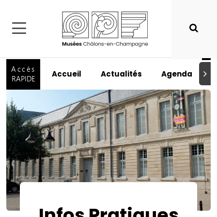
Accès
Accueil
Actualités
Agenda
I
Suiva
RAPIDE
Infos Pratiques