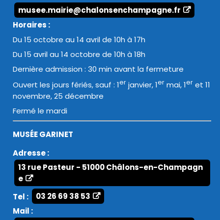
musee.mairie@chalonsenchampagne.fr
Horaires :
Du 15 octobre au 14 avril de 10h à 17h
Du 15 avril au 14 octobre de 10h à 18h
Dernière admission : 30 min avant la fermeture
er
er
er
Ouvert les jours fériés, sauf : 1
janvier, 1
mai, 1
et 11
novembre, 25 décembre
Fermé le mardi
MUSÉE GARINET
Adresse :
13 rue Pasteur - 51000 Châlons-en-Champagn
e
Tel :
03 26 69 38 53
Mail :