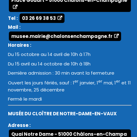
Place Godart - 51000 Châlons-en-Champagne
Tel :
03 26 69 38 53
Mail :
musee.mairie@chalonsenchampagne.fr
Horaires :
Du 15 octobre au 14 avril de 10h à 17h
Du 15 avril au 14 octobre de 10h à 18h
Dernière admission : 30 min avant la fermeture
er
er
er
Ouvert les jours fériés, sauf : 1
janvier, 1
mai, 1
et 11
novembre, 25 décembre
Fermé le mardi
MUSÉE DU CLOÎTRE DE NOTRE-DAME-EN-VAUX
Adresse :
Quai Notre Dame - 51000 Châlons-en-Champa