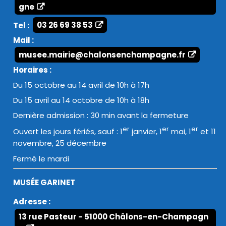
gne
Tel :
03 26 69 38 53
Mail :
musee.mairie@chalonsenchampagne.fr
Horaires :
Du 15 octobre au 14 avril de 10h à 17h
Du 15 avril au 14 octobre de 10h à 18h
Dernière admission : 30 min avant la fermeture
er
er
er
Ouvert les jours fériés, sauf : 1
janvier, 1
mai, 1
et 11
novembre, 25 décembre
Fermé le mardi
MUSÉE GARINET
Adresse :
13 rue Pasteur - 51000 Châlons-en-Champagn