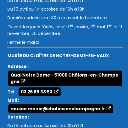
Du 15 octobre au 14 avril de 10h à 17h
Du 15 avril au 14 octobre de 10h à 18h
Dernière admission : 30 min avant la fermeture
er
er
er
Ouvert les jours fériés, sauf : 1
janvier, 1
mai, 1
et 11
novembre, 25 décembre
Fermé le mardi
MUSÉE DU CLOÎTRE DE NOTRE-DAME-EN-VAUX
Adresse :
Quai Notre Dame - 51000 Châlons-en-Champa
gne
Tel :
03 26 69 38 53
Mail :
musee.mairie@chalonsenchampagne.fr
Horaires :
Du 15 octobre au 14 avril de 10h à 17h