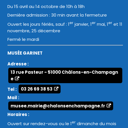
Du 15 avril au 14 octobre de 10h à 18h
Dernière admission : 30 min avant la fermeture
er
er
er
Ouvert les jours fériés, sauf : 1
janvier, 1
mai, 1
et 11
novembre, 25 décembre
Fermé le mardi
MUSÉE GARINET
Adresse :
13 rue Pasteur - 51000 Châlons-en-Champagn
e
Tel :
03 26 69 38 53
Mail :
musee.mairie@chalonsenchampagne.fr
Horaires :
er
Ouvert sur rendez-vous ou le 1
dimanche du mois