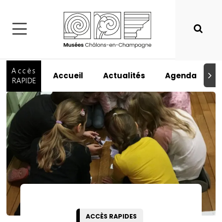
Accès
Accueil
Actualités
Agenda
I
Suiva
RAPIDE
ACCÈS RAPIDES