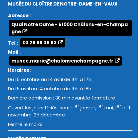
MUSÉE DU CLOÎTRE DE NOTRE-DAME-EN-VAUX
Adresse :
Quai Notre Dame - 51000 Châlons-en-Champa
gne
Tel :
03 26 69 38 53
Mail :
musee.mairie@chalonsenchampagne.fr
Horaires :
Du 15 octobre au 14 avril de 10h à 17h
Du 15 avril au 14 octobre de 10h à 18h
Dernière admission : 30 min avant la fermeture
er
er
er
Ouvert les jours fériés, sauf : 1
janvier, 1
mai, 1
et 11
novembre, 25 décembre
Fermé le mardi