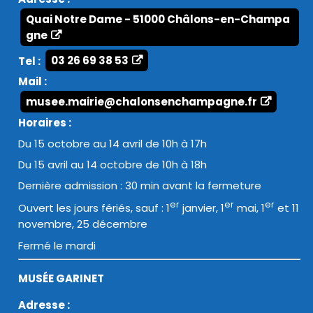
Quai Notre Dame - 51000 Châlons-en-Champa
gne
Tel :
03 26 69 38 53
Mail :
musee.mairie@chalonsenchampagne.fr
Horaires :
Du 15 octobre au 14 avril de 10h à 17h
Du 15 avril au 14 octobre de 10h à 18h
Dernière admission : 30 min avant la fermeture
er
er
er
Ouvert les jours fériés, sauf : 1
janvier, 1
mai, 1
et 11
novembre, 25 décembre
Fermé le mardi
MUSÉE GARINET
Adresse :