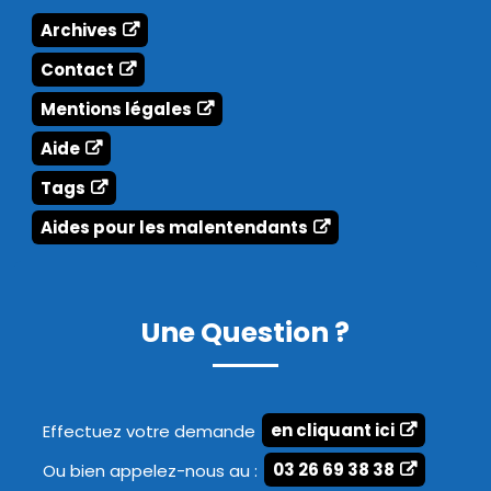
Archives
Contact
Mentions légales
Aide
Tags
Aides pour les malentendants
Une Question ?
Effectuez votre demande
en cliquant ici
Ou bien appelez-nous au :
03 26 69 38 38