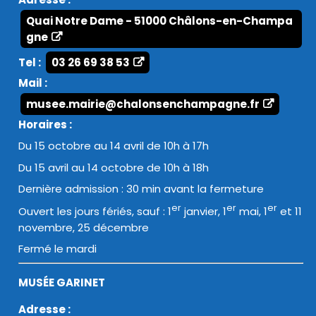
Quai Notre Dame - 51000 Châlons-en-Champa
gne
Tel :
03 26 69 38 53
Mail :
musee.mairie@chalonsenchampagne.fr
Horaires :
Du 15 octobre au 14 avril de 10h à 17h
Du 15 avril au 14 octobre de 10h à 18h
Dernière admission : 30 min avant la fermeture
er
er
er
Ouvert les jours fériés, sauf : 1
janvier, 1
mai, 1
et 11
novembre, 25 décembre
Fermé le mardi
MUSÉE GARINET
Adresse :