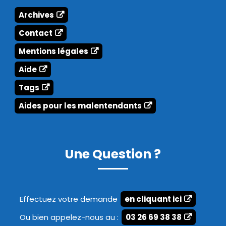
Archives
Contact
Mentions légales
Aide
Tags
Aides pour les malentendants
Une Question ?
Effectuez votre demande
en cliquant ici
Ou bien appelez-nous au :
03 26 69 38 38