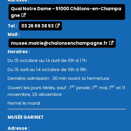
Quai Notre Dame - 51000 Châlons-en-Champa
gne
Tel :
03 26 69 38 53
Mail :
musee.mairie@chalonsenchampagne.fr
Horaires :
Du 15 octobre au 14 avril de 10h à 17h
Du 15 avril au 14 octobre de 10h à 18h
Dernière admission : 30 min avant la fermeture
er
er
er
Ouvert les jours fériés, sauf : 1
janvier, 1
mai, 1
et 11
novembre, 25 décembre
Fermé le mardi
MUSÉE GARINET
Adresse :