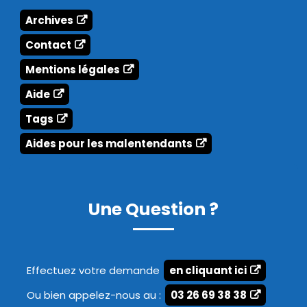
Archives
Contact
Mentions légales
Aide
Tags
Aides pour les malentendants
Une Question ?
Effectuez votre demande
en cliquant ici
Ou bien appelez-nous au :
03 26 69 38 38