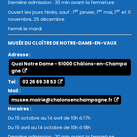
Dernière admission : 30 min avant la fermeture
er
er
er
Ouvert les jours fériés, sauf : 1
janvier, 1
mai, 1
et 11
novembre, 25 décembre
Fermé le mardi
MUSÉE DU CLOÎTRE DE NOTRE-DAME-EN-VAUX
Adresse :
Quai Notre Dame - 51000 Châlons-en-Champa
gne
Tel :
03 26 69 38 53
Mail :
musee.mairie@chalonsenchampagne.fr
Horaires :
Du 15 octobre au 14 avril de 10h à 17h
Du 15 avril au 14 octobre de 10h à 18h
Dernière admission : 30 min avant la fermeture