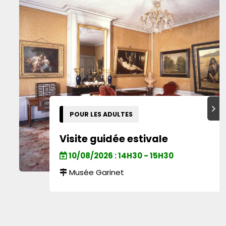
Suiva
POUR LES ADULTES
Visite guidée estivale
10/08/2026 : 14H30 - 15H30
Musée Garinet