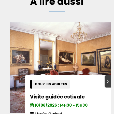
A lire aussi
Suiva
POUR LES ADULTES
Visite guidée estivale
10/08/2026 : 14H30 - 15H30
Musée Garinet