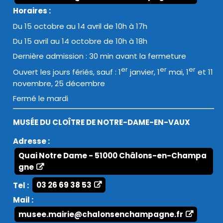
Horaires :
Du 15 octobre au 14 avril de 10h à 17h
Du 15 avril au 14 octobre de 10h à 18h
Dernière admission : 30 min avant la fermeture
er
er
er
Ouvert les jours fériés, sauf : 1
janvier, 1
mai, 1
et 11
novembre, 25 décembre
Fermé le mardi
MUSÉE DU CLOÎTRE DE NOTRE-DAME-EN-VAUX
Adresse :
Quai Notre Dame - 51000 Châlons-en-Champa
gne
Tel :
03 26 69 38 53
Mail :
musee.mairie@chalonsenchampagne.fr