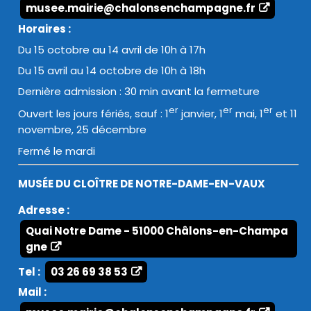
musee.mairie@chalonsenchampagne.fr
Horaires :
Du 15 octobre au 14 avril de 10h à 17h
Du 15 avril au 14 octobre de 10h à 18h
Dernière admission : 30 min avant la fermeture
er
er
er
Ouvert les jours fériés, sauf : 1
janvier, 1
mai, 1
et 11
novembre, 25 décembre
Fermé le mardi
MUSÉE DU CLOÎTRE DE NOTRE-DAME-EN-VAUX
Adresse :
Quai Notre Dame - 51000 Châlons-en-Champa
gne
Tel :
03 26 69 38 53
Mail :