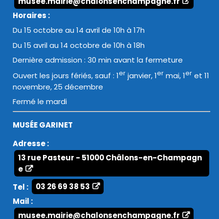
musee.mairie@chalonsenchampagne.fr
Horaires :
Du 15 octobre au 14 avril de 10h à 17h
Du 15 avril au 14 octobre de 10h à 18h
Dernière admission : 30 min avant la fermeture
er
er
er
Ouvert les jours fériés, sauf : 1
janvier, 1
mai, 1
et 11
novembre, 25 décembre
Fermé le mardi
MUSÉE GARINET
Adresse :
13 rue Pasteur - 51000 Châlons-en-Champagn
e
Tel :
03 26 69 38 53
Mail :
musee.mairie@chalonsenchampagne.fr