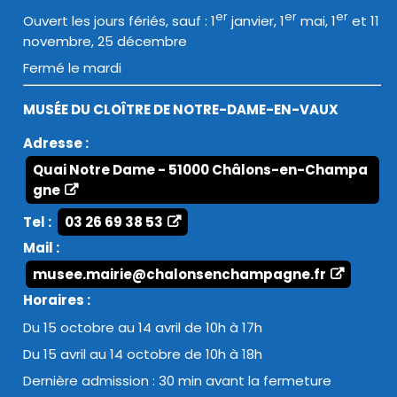
er
er
er
Ouvert les jours fériés, sauf : 1
janvier, 1
mai, 1
et 11
novembre, 25 décembre
Fermé le mardi
MUSÉE DU CLOÎTRE DE NOTRE-DAME-EN-VAUX
Adresse :
Quai Notre Dame - 51000 Châlons-en-Champa
gne
Tel :
03 26 69 38 53
Mail :
musee.mairie@chalonsenchampagne.fr
Horaires :
Du 15 octobre au 14 avril de 10h à 17h
Du 15 avril au 14 octobre de 10h à 18h
Dernière admission : 30 min avant la fermeture